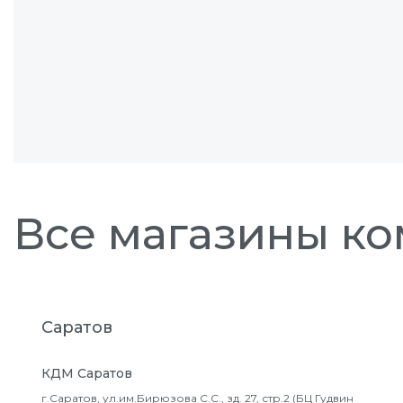
Все магазины к
Саратов
КДМ Саратов
г.Саратов, ул.им.Бирюзова С.С., зд. 27, стр.2 (БЦ Гудвин