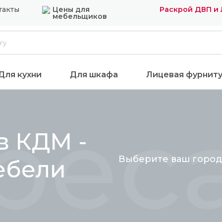
такты
Цены для
Раскрой ДВП и
мебельщиков
Для кухни
Для шкафа
Лицевая фурнит
реса
в КДМ -
Выберите ваш город
ебели