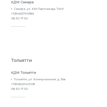
КДМ Самара
г. Самара, ул. ХХII Партсъезда, 7Ак9
+7(846)3790586
08:30-17:30
Подробнее
Тольятти
КДМ Тольятти
г. Тольятти, ул. Коммунальная, д. 36в
+7(8482)940908
08:30-17:30
Подробнее