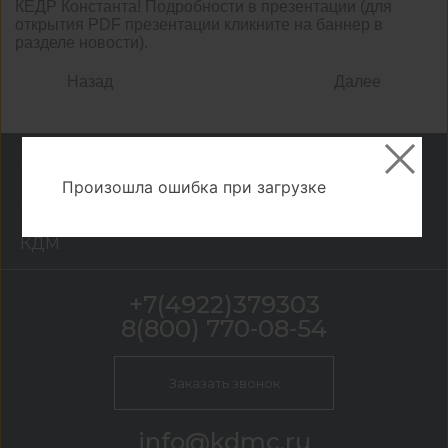
КЕДР Константа! Подробности в презентации (для
открытия PDF презентации кликните на баннер в
разделе новости).
Назад
Далее
Каталог
Произошла ошибка при загрузке
Розничная сеть
КДМ
+7(4922)379303
8(800) 770-08-54
Заказать звонок
info@kdmc.ru