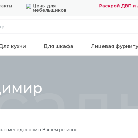
такты
Цены для
Раскрой ДВП и
мебельщиков
Для кухни
Для шкафа
Лицевая фурнит
сад
димир
сь с менеджером в Вашем регионе