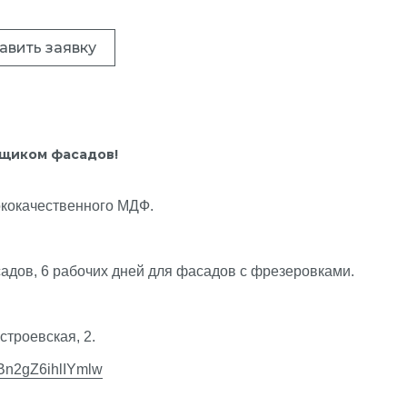
авить заявку
вщиком фасадов!
кокачественного МДФ.
садов, 6 рабочих дней для фасадов с фрезеровками.
строевская, 2.
d/Bn2gZ6ihlIYmlw