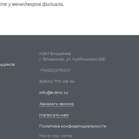
йте у менеджеров филиала.
КДМ Владимир
г. Владимир, ул. Куйбышева 28Е
ьщиков
+7(4922)379303
8(800) 770-08-54
info@kdmc.ru
Заказать звонок
Написать нам
Политика конфиденциальности
Мы в соц. сетях