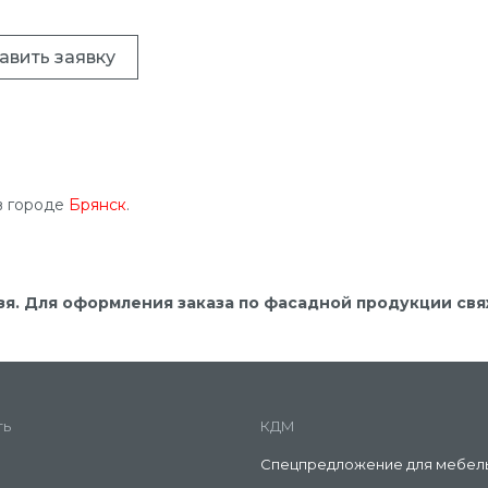
авить заявку
в городе
Брянск
.
зя. Для оформления заказа по фасадной продукции св
ть
КДМ
Спецпредложение для мебел