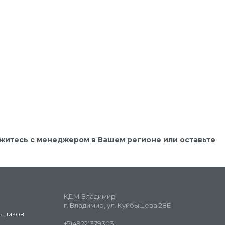
яжитесь с менеджером в Вашем регионе или оставьте
КДМ Владимир
г. Владимир, ул. Куйбышева 28Е
ьщиков
+7(4922)379303