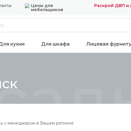
такты
Цены для
Раскрой ДВП и
мебельщиков
Для кухни
Для шкафа
Лицевая фурнит
сад
нск
сь с менеджером в Вашем регионе