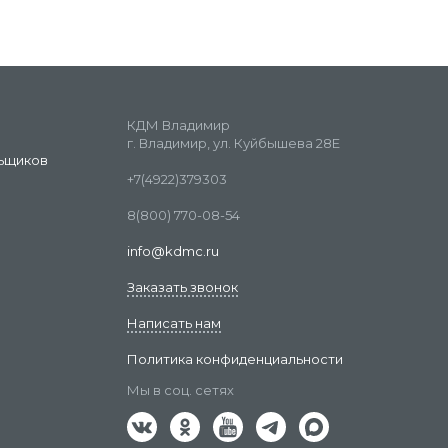
КДМ Владимир
г. Владимир, ул. Куйбышева 28Е
ьщиков
+7(4922)379303
8(800) 770-08-54
info@kdmc.ru
Заказать звонок
Написать нам
Политика конфиденциальности
Мы в соц. сетях