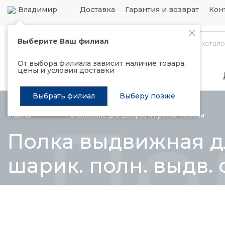
Владимир
Доставка
Гарантия и возврат
Кон
Выберите Ваш филиал
Каталог
От выбора филиала зависит наличие товара,
цены и условия доставки
Распродажа
Подъемные механизмы
Выбрать филиал
Выберу позже
По
Главная
Наполнение для шкафов и прочей
мебели
Полка выдвижная дл
шарик. полн. выдв.