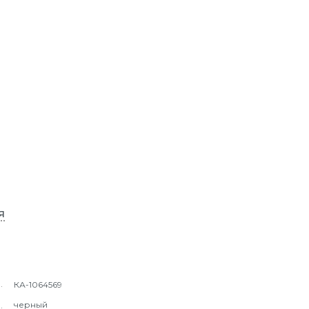
я
КА-1064569
черный