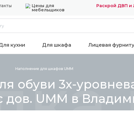
такты
Цены для
Раскрой ДВП и
мебельщиков
Для кухни
Для шкафа
Лицевая фурнит
лка 
Наполнение для шкафов
UMM
я обуви 3х-уровнева
 c дов. UMM в Влади