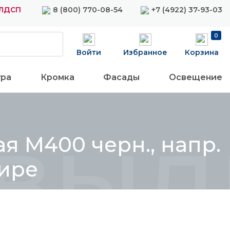
 ЛДСП
8 (800) 770-08-54
+7 (4922) 37-93-03
0
Войти
Избранное
Корзина
ура
Кромка
Фасады
Освещение
выд
я М400 черн., напр.
мире